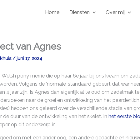
Home
Diensten
Over mij
aject van Agnes
akhuis
/
juni 17, 2024
n Welsh pony merrie die op haar 6e jaar bij ons kwam om za
worden. Volgens de ‘normale’ standaard gebeurt dat wannee
en 4 jaar zijn. Is Agnes dan eigenlijk al te oud om zadelmak 
derzoeken naar de groei en ontwikkeling van het paardenlicha
sies) hebben ons geleerd over de verschillende stadia van gro
 de duur van de ontwikkeling van het skelet. In
het eerste bl
ieper op dit onderwerp in.
 goed om met een ander oog, een andere gedachte en nieuw