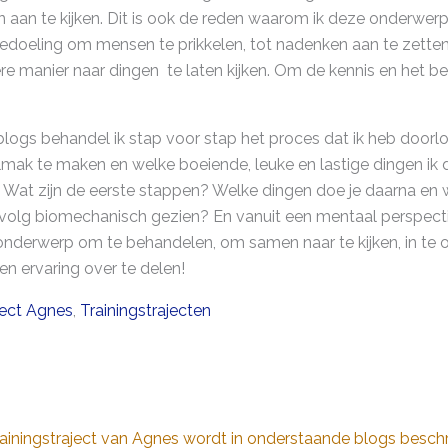
 aan te kijken. Dit is ook de reden waarom ik deze onderwerpe
bedoeling om mensen te prikkelen, tot nadenken aan te zette
e manier naar dingen te laten kijken. Om de kennis en het be
 blogs behandel ik stap voor stap het proces dat ik heb door
ak te maken en welke boeiende, leuke en lastige dingen ik d
Wat zijn de eerste stappen? Welke dingen doe je daarna en w
rvolg biomechanisch gezien? En vanuit een mentaal perspect
onderwerp om te behandelen, om samen naar te kijken, in te 
 en ervaring over te delen!
ject Agnes
,
Trainingstrajecten
rainingstraject van Agnes wordt in onderstaande blogs besch