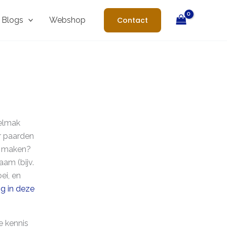
Blogs
Webshop
Contact
delmak
r paarden
te maken?
am (bijv.
ei, en
og in deze
e kennis