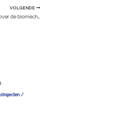
VOLGENDE
Wat je wilt weten over de biomechanica van het paard
a
strajecten
/