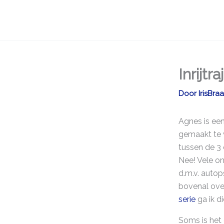
Ga
naar
de
inhoud
Inrijtr
Door
IrisBra
Agnes is ee
gemaakt te 
tussen de 3 
Nee! Vele on
d.m.v. autop
bovenal over
serie
ga ik d
Soms is het