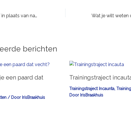
Luister naar jezelf in plaats van naar een ander
teerde berichten
 je een paard dat
Trainingstraject incaut
Trainingstraject Incaunta
,
Training
Door
IrisBraakhuis
cten
/ Door
IrisBraakhuis