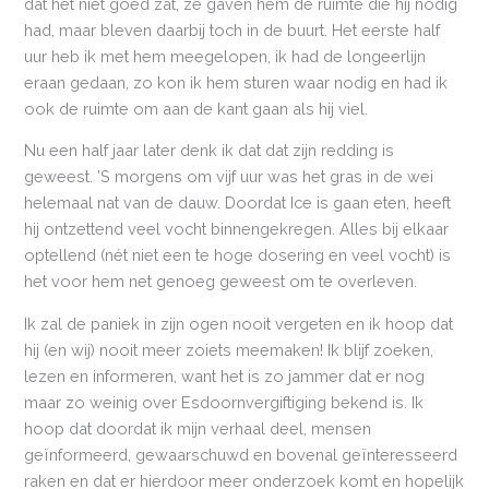
dat het niet goed zat, ze gaven hem de ruimte die hij nodig
had, maar bleven daarbij toch in de buurt. Het eerste half
uur heb ik met hem meegelopen, ik had de longeerlijn
eraan gedaan, zo kon ik hem sturen waar nodig en had ik
ook de ruimte om aan de kant gaan als hij viel.
Nu een half jaar later denk ik dat dat zijn redding is
geweest. ’S morgens om vijf uur was het gras in de wei
helemaal nat van de dauw. Doordat Ice is gaan eten, heeft
hij ontzettend veel vocht binnengekregen. Alles bij elkaar
optellend (nét niet een te hoge dosering en veel vocht) is
het voor hem net genoeg geweest om te overleven.
Ik zal de paniek in zijn ogen nooit vergeten en ik hoop dat
hij (en wij) nooit meer zoiets meemaken! Ik blijf zoeken,
lezen en informeren, want het is zo jammer dat er nog
maar zo weinig over Esdoornvergiftiging bekend is. Ik
hoop dat doordat ik mijn verhaal deel, mensen
geïnformeerd, gewaarschuwd en bovenal geïnteresseerd
raken en dat er hierdoor meer onderzoek komt en hopelijk