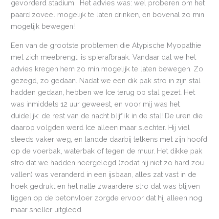
gevorderd stadium… Het advies was: wel proberen om het
paard zoveel mogelijk te laten drinken, en bovenal zo min
mogelijk bewegen!
Een van de grootste problemen die Atypische Myopathie
met zich meebrengt, is spierafbraak. Vandaar dat we het
advies kregen hem zo min mogelijk te laten bewegen. Zo
gezegd, zo gedaan. Nadat we een dik pak stro in zijn stal
hadden gedaan, hebben we Ice terug op stal gezet. Het
was inmiddels 12 uur geweest, en voor mij was het
duidelijk: de rest van de nacht blijf ik in de stal! De uren die
daarop volgden werd Ice alleen maar slechter. Hij viel
steeds vaker weg, en landde daarbij telkens met zijn hoofd
op de voerbak, waterbak of tegen de muur. Het dikke pak
stro dat we hadden neergelegd (zodat hij niet zo hard zou
vallen) was veranderd in een ijsbaan, alles zat vast in de
hoek gedrukt en het natte zwaardere stro dat was blijven
liggen op de betonvloer zorgde ervoor dat hij alleen nog
maar sneller uitgleed.