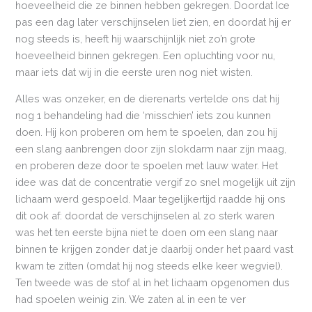
hoeveelheid die ze binnen hebben gekregen. Doordat Ice
pas een dag later verschijnselen liet zien, en doordat hij er
nog steeds is, heeft hij waarschijnlijk niet zo’n grote
hoeveelheid binnen gekregen. Een opluchting voor nu,
maar iets dat wij in die eerste uren nog niet wisten.
Alles was onzeker, en de dierenarts vertelde ons dat hij
nog 1 behandeling had die ‘misschien’ iets zou kunnen
doen. Hij kon proberen om hem te spoelen, dan zou hij
een slang aanbrengen door zijn slokdarm naar zijn maag,
en proberen deze door te spoelen met lauw water. Het
idee was dat de concentratie vergif zo snel mogelijk uit zijn
lichaam werd gespoeld. Maar tegelijkertijd raadde hij ons
dit ook af: doordat de verschijnselen al zo sterk waren
was het ten eerste bijna niet te doen om een slang naar
binnen te krijgen zonder dat je daarbij onder het paard vast
kwam te zitten (omdat hij nog steeds elke keer wegviel).
Ten tweede was de stof al in het lichaam opgenomen dus
had spoelen weinig zin. We zaten al in een te ver